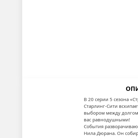
ОПИ
В 20 серии 5 сезона «С
Старлинг-Сити вскипае
выбором между долгом
вас равнодушными!
События разворачивают
Нила Дюрана. Он собира