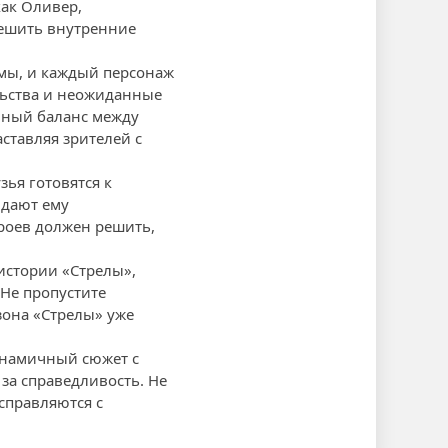
как Оливер,
решить внутренние
мы, и каждый персонаж
льства и неожиданные
нный баланс между
ставляя зрителей с
зья готовятся к
идают ему
ероев должен решить,
истории «Стрелы»,
Не пропустите
зона «Стрелы» уже
инамичный сюжет с
за справедливость. Не
справляются с