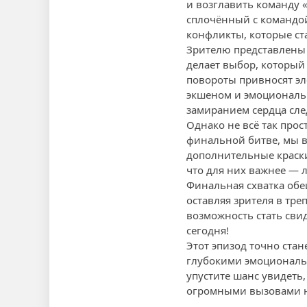
и возглавить команду «
сплочённый с командой
конфликты, которые ста
Зрителю представлены 
делает выбор, который
повороты привносят э
экшеном и эмоциональн
замиранием сердца сле
Однако не всё так прос
финальной битве, мы в
дополнительные краски
что для них важнее — 
Финальная схватка обещ
оставляя зрителя в тр
возможность стать сви
сегодня!
Этот эпизод точно ста
глубокими эмоциональн
упустите шанс увидеть,
огромными вызовами н