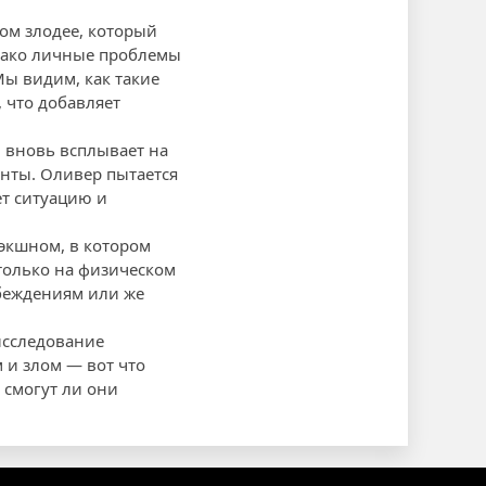
ом злодее, который
днако личные проблемы
Мы видим, как такие
 что добавляет
 вновь всплывает на
енты. Оливер пытается
ет ситуацию и
 экшном, в котором
 только на физическом
беждениям или же
исследование
 и злом — вот что
 смогут ли они