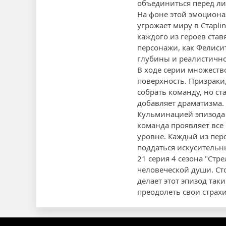
объединиться перед л
На фоне этой эмоциона
угрожает миру в Старl
каждого из героев ста
персонажи, как Фелиси
глубины и реалистично
В ходе серии множеств
поверхность. Призраки
собрать команду, но ст
добавляет драматизма.
Кульминацией эпизода 
команда проявляет все
уровне. Каждый из пер
поддаться искусительн
21 серия 4 сезона "Стр
человеческой души. Ст
делает этот эпизод та
преодолеть свои страх