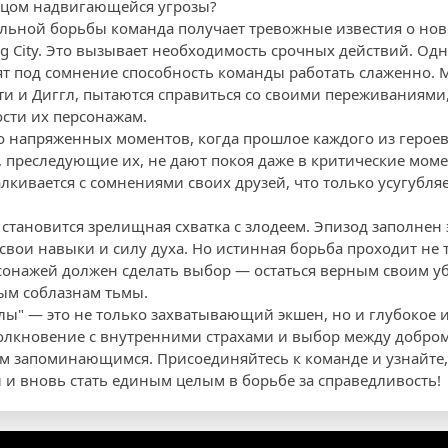
ицом надвигающейся угрозы?
льной борьбы команда получает тревожные известия о нов
ing City. Это вызывает необходимость срочных действий. О
вят под сомнение способность команды работать слаженно. 
ти и Диггл, пытаются справиться со своими переживаниями,
сти их персонажам.
о напряженных моментов, когда прошлое каждого из героев
, преследующие их, не дают покоя даже в критические мом
алкивается с сомнениями своих друзей, что только усугубля
становится зрелищная схватка с злодеем. Эпизод заполнен
 свои навыки и силу духа. Но истинная борьба проходит не
сонажей должен сделать выбор — остаться верным своим у
ым соблазнам тьмы.
елы" — это не только захватывающий экшен, но и глубокое 
олкновение с внутренними страхами и выбор между добром
ким запоминающимся. Присоединяйтесь к команде и узнайте,
и и вновь стать единым целым в борьбе за справедливость!