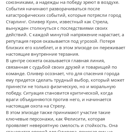
союзниками, а надежды на победу зреют в воздухе.
События начинают разворачиваться после
катастрофических событий, которые потрясли город
Старлинг. Оливер Куин, известный как Стрела,
вынужден столкнуться с последствиями своих
действий. С каждой минутой напряжение нарастает, а
репутация героя оказывается под угрозой. Потеря
близких его колеблет, и в этом эпизоде он переживает
настоящие внутренние терзания.
В центре сюжета оказывается главная линия,
связанная с судьбой своих друзей и товарищей по
команде. Оливер осознает, что для спасения города
ему придется сделать трудный выбор, который может
принести не только физическую, но и моральную
победу. Ситуация становится критической, когда
враги объединяются против него, и начинается
настоящая охота на Стрелу.
В этом эпизоде также принимают участие такие
ключевые персонажи, как Фелисити, которая
проявляет невероятную смелость и стойкость. Она
становится опорой для Оливера, помогая ему не